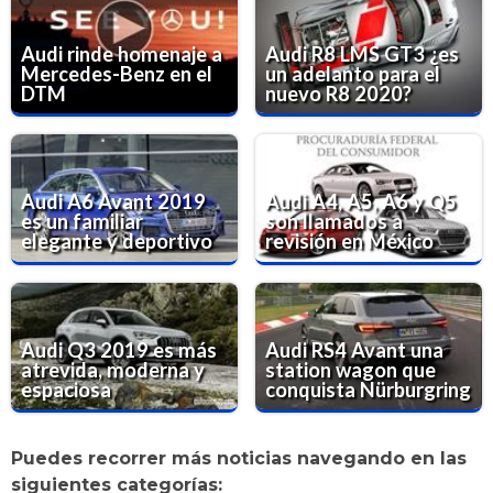
Audi rinde homenaje a
Audi R8 LMS GT3 ¿es
Mercedes-Benz en el
un adelanto para el
DTM
nuevo R8 2020?
Audi A6 Avant 2019
Audi A4, A5, A6 y Q5
es un familiar
son llamados a
elegante y deportivo
revisión en México
Audi Q3 2019 es más
Audi RS4 Avant una
atrevida, moderna y
station wagon que
espaciosa
conquista Nürburgring
Puedes recorrer más noticias navegando en las
siguientes categorías: