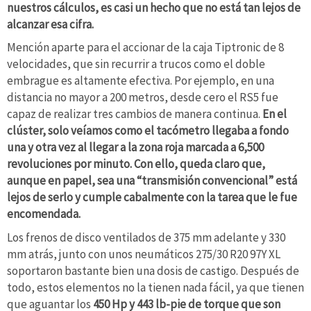
nuestros cálculos, es casi un hecho que no está tan lejos de
alcanzar esa cifra.
Mención aparte para el accionar de la caja Tiptronic de 8
velocidades, que sin recurrir a trucos como el doble
embrague es altamente efectiva. Por ejemplo, en una
distancia no mayor a 200 metros, desde cero el RS5 fue
capaz de realizar tres cambios de manera continua.
En el
clúster, solo veíamos como el tacómetro llegaba a fondo
una y otra vez al llegar a la zona roja marcada a 6,500
revoluciones por minuto. Con ello, queda claro que,
aunque en papel, sea una “transmisión convencional” está
lejos de serlo y cumple cabalmente con la tarea que le fue
encomendada.
Los frenos de disco ventilados de 375 mm adelante y 330
mm atrás, junto con unos neumáticos 275/30 R20 97Y XL
soportaron bastante bien una dosis de castigo. Después de
todo, estos elementos no la tienen nada fácil, ya que tienen
que aguantar los
450 Hp y 443 lb-pie de torque que son