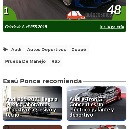
48
1
Galería de Audi RS5 2018
Ir a la galería
Audi
Autos Deportivos
Coupé
Prueba De Manejo
RS5
Esaú Ponce recomienda
Audi RS5 2021 llega a
Audi e-Tron GT
México, ahora más
Concept es un
deportivo, agresivo y
eléctrico galante y
tecno...
deportivo