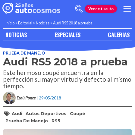
Vende tu auto
Inicio
>
Editorial
>
Noticias
>
Audi RS5 2018 a prueba
NOTICIAS
ESPECIALES
GALERIAS
PRUEBA DE MANEJO
Audi RS5 2018 a prueba
Este hermoso coupé encuentra en la
perfección su mayor virtud y defecto al mismo
tiempo.
Esaú Ponce
| 29/05/2018
Audi
Autos Deportivos
Coupé
Prueba De Manejo
RS5