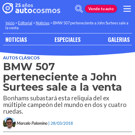
Vende tu auto
Inicio
>
Editorial
>
Noticias
>
BMW 507 perteneciente a John Surtees sale a
la venta
NOTICIAS
ESPECIALES
GALERIAS
AUTOS CLÁSICOS
BMW 507
perteneciente a John
Surtees sale a la venta
Bonhams subastará esta reliquia del ex
múltiple campeón del mundo en dos y cuatro
ruedas.
Marcelo Palomino
| 28/03/2018