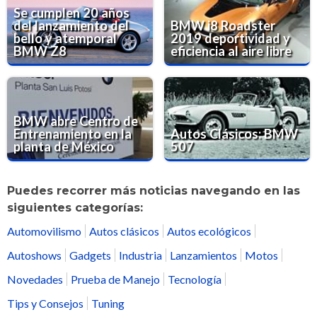
Se cumplen 20 años
del lanzamiento del
BMW i8 Roadster
bello y atemporal
2019 deportividad y
BMW Z8
eficiencia al aire libre
BMW abre Centro de
Entrenamiento en la
Autos Clásicos: BMW
planta de México
507
Puedes recorrer más noticias navegando en las
siguientes categorías:
Automovilismo
Autos clásicos
Autos ecológicos
Autoshows
Gadgets
Industria
Lanzamientos
Motos
Novedades
Prueba de Manejo
Tecnología
Tips y Consejos
Tuning