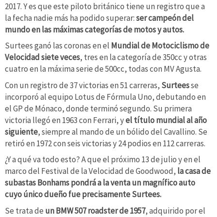
2017. Y es que este piloto británico tiene un registro que a
la fecha nadie más ha podido superar:
ser campeón del
mundo en las máximas categorías de motos y autos.
Surtees ganó las coronas en el
Mundial de Motociclismo de
Velocidad siete veces
, tres en la categoría de 350cc y otras
cuatro en la máxima serie de 500cc, todas con MV Agusta.
Con un registro de 37 victorias en 51 carreras,
Surtees
se
incorporó al equipo Lotus de Fórmula Uno, debutando en
el GP de Mónaco, donde terminó segundo. Su primera
victoria llegó en 1963 con Ferrari, y
el título mundial al año
siguiente
, siempre al mando de un bólido del Cavallino. Se
retiró en 1972 con seis victorias y 24 podios en 112 carreras.
¿Y a qué va todo esto? A que el próximo 13 de julio y en el
marco del Festival de la Velocidad de Goodwood,
la casa de
subastas Bonhams pondrá a la venta un magnífico auto
cuyo único dueño fue precisamente Surtees.
Se trata de
un BMW 507 roadster de 1957
, adquirido por el