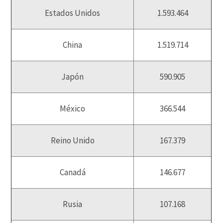
Estados Unidos
1.593.464
China
1.519.714
Japón
590.905
México
366.544
Reino Unido
167.379
Canadá
146.677
Rusia
107.168