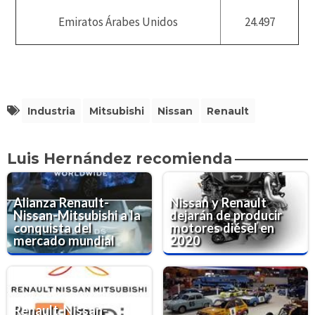
Emiratos Árabes Unidos
24.497
Industria
Mitsubishi
Nissan
Renault
Luis Hernández recomienda
Alianza Renault-
Nissan y Renault
Nissan-Mitsubishi a la
dejarán de producir
conquista del
motores diésel en
mercado mundial
2020
Renault-Nissan-