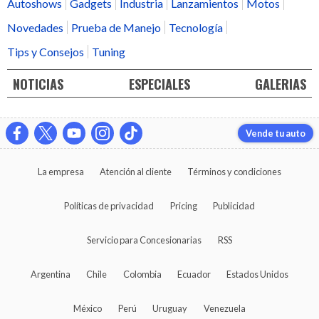
Autoshows
Gadgets
Industria
Lanzamientos
Motos
Novedades
Prueba de Manejo
Tecnología
Tips y Consejos
Tuning
NOTICIAS
ESPECIALES
GALERIAS
Vende tu auto
La empresa
Atención al cliente
Términos y condiciones
Políticas de privacidad
Pricing
Publicidad
Servicio para Concesionarias
RSS
Argentina
Chile
Colombia
Ecuador
Estados Unidos
México
Perú
Uruguay
Venezuela