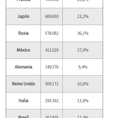
Japón
689.650
13,2%
Rusia
578.082
36,1%
México
412.029
27,0%
Alemania
349.376
9,4%
Reino Unido
309.172
10,6%
Italia
293.362
13,6%
Brasil
267.835
12,3%