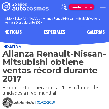
Vende tu auto
Inicio
>
Editorial
>
Noticias
>
Alianza Renault-Nissan-Mitsubishi obtiene
ventas récord durante 2017
NOTICIAS
ESPECIALES
GALERIAS
INDUSTRIA
Alianza Renault-Nissan-
Mitsubishi obtiene
ventas récord durante
2017
En conjunto superaron las 10.6 millones de
unidades a nivel mundial.
Luis Hernández
| 01/02/2018