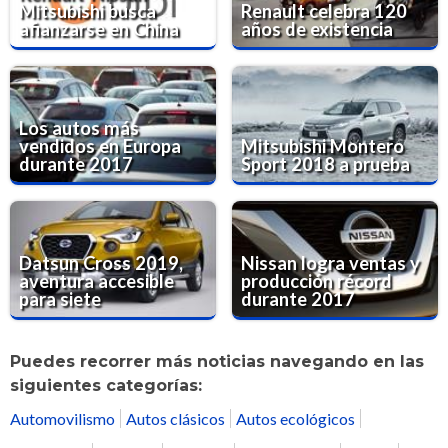
Mitsubishi busca
Renault celebra 120
afianzarse en China
años de existencia
Los autos más
vendidos en Europa
Mitsubishi Montero
durante 2017
Sport 2018 a prueba
Datsun Cross 2019,
Nissan logra ventas y
aventura accesible
producción récord
para siete
durante 2017
Puedes recorrer más noticias navegando en las
siguientes categorías:
Automovilismo
Autos clásicos
Autos ecológicos