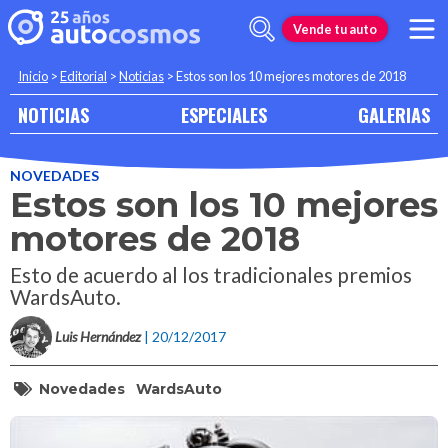
Vende tu auto
Inicio
>
Editorial
>
Noticias
>
Estos son los 10 mejores motores de 2018
NOTICIAS
ESPECIALES
GALERIAS
NOVEDADES
Estos son los 10 mejores
motores de 2018
Esto de acuerdo al los tradicionales premios
WardsAuto.
Luis Hernández
| 20/12/2017
Novedades
WardsAuto