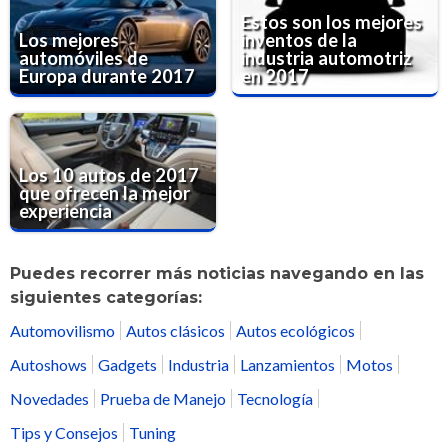
Estos son los mejores
Los mejores
inventos de la
automóviles de
industria automotriz
Europa durante 2017
en 2017
Los 10 autos de 2017
que ofrecen la mejor
experiencia
Puedes recorrer más noticias navegando en las
siguientes categorías:
Automovilismo
Autos clásicos
Autos ecológicos
Autoshows
Gadgets
Industria
Lanzamientos
Motos
Novedades
Prueba de Manejo
Tecnología
Tips y Consejos
Tuning