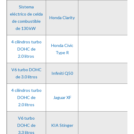
Sistema
eléctrico de celda
Honda Clarity
de combustible
de 130 kW
4 cilindros turbo
Honda Civic
DOHC de
Type R
2.0 litros
V6 turbo DOHC
Infiniti Q50
de 3.0 litros
4 cilindros turbo
DOHC de
Jaguar XF
2.0 litros
V6 turbo
DOHC de
KIA Stinger
3.3 litros