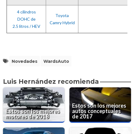
4 cilindros
Toyota
DOHC de
Camry Hybrid
2.5 litros / HEV
Novedades
WardsAuto
Luis Hernández recomienda
Estos son los mejores
Estos son los mejores
autos conceptuales
motores de 2018
de 2017