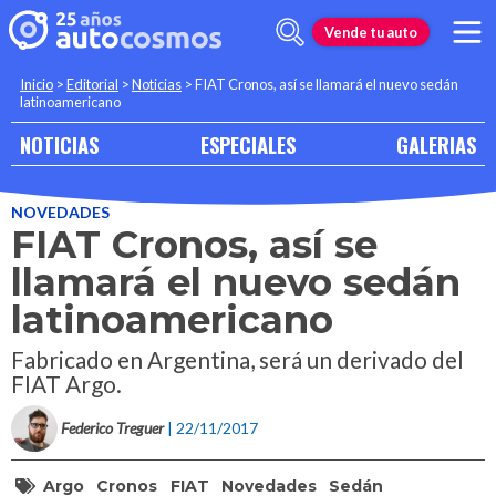
Vende tu auto
Inicio
>
Editorial
>
Noticias
>
FIAT Cronos, así se llamará el nuevo sedán
latinoamericano
NOTICIAS
ESPECIALES
GALERIAS
NOVEDADES
FIAT Cronos, así se
llamará el nuevo sedán
latinoamericano
Fabricado en Argentina, será un derivado del
FIAT Argo.
Federico Treguer
| 22/11/2017
Argo
Cronos
FIAT
Novedades
Sedán