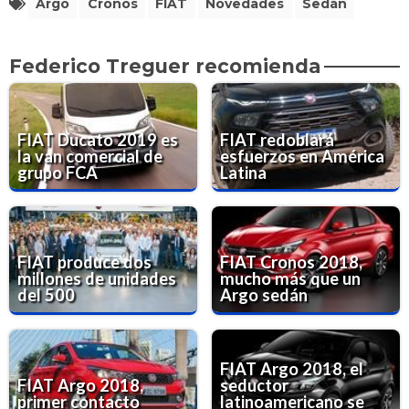
Argo
Cronos
FIAT
Novedades
Sedán
Federico Treguer recomienda
FIAT Ducato 2019 es
FIAT redoblará
la van comercial de
esfuerzos en América
grupo FCA
Latina
FIAT produce dos
FIAT Cronos 2018,
millones de unidades
mucho más que un
del 500
Argo sedán
FIAT Argo 2018, el
FIAT Argo 2018,
seductor
primer contacto
latinoamericano se