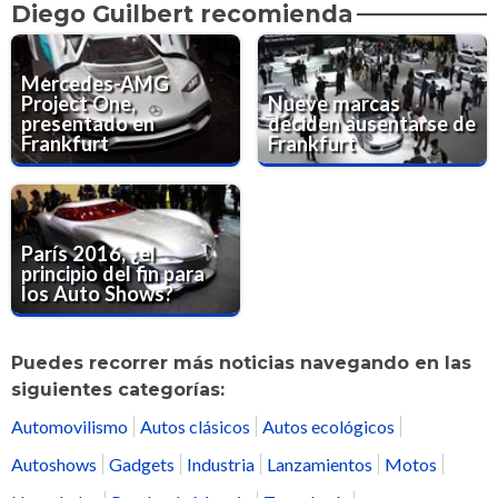
Diego Guilbert recomienda
Mercedes-AMG
Project One,
Nueve marcas
presentado en
deciden ausentarse de
Frankfurt
Frankfurt
París 2016, ¿el
principio del fin para
los Auto Shows?
Puedes recorrer más noticias navegando en las
siguientes categorías:
Automovilismo
Autos clásicos
Autos ecológicos
Autoshows
Gadgets
Industria
Lanzamientos
Motos