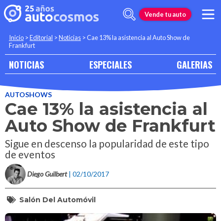
Vende tu auto
Inicio
>
Editorial
>
Noticias
>
Cae 13% la asistencia al Auto Show de
Frankfurt
NOTICIAS
ESPECIALES
GALERIAS
AUTOSHOWS
Cae 13% la asistencia al
Auto Show de Frankfurt
Sigue en descenso la popularidad de este tipo
de eventos
Diego Guilbert
| 02/10/2017
Salón Del Automóvil