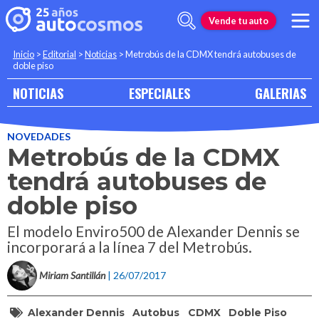
Vende tu auto
Inicio
>
Editorial
>
Noticias
>
Metrobús de la CDMX tendrá autobuses de
doble piso
NOTICIAS
ESPECIALES
GALERIAS
NOVEDADES
Metrobús de la CDMX
tendrá autobuses de
doble piso
El modelo Enviro500 de Alexander Dennis se
incorporará a la línea 7 del Metrobús.
Miriam Santillán
| 26/07/2017
Alexander Dennis
Autobus
CDMX
Doble Piso