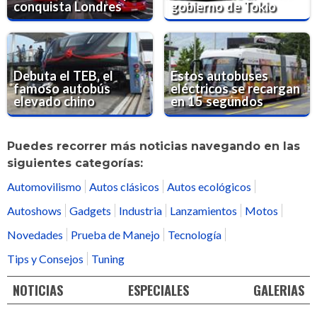
conquista Londres
gobierno de Tokio
Debuta el TEB, el
Estos autobuses
famoso autobús
eléctricos se recargan
elevado chino
en 15 segundos
Puedes recorrer más noticias navegando en las
siguientes categorías:
Automovilismo
Autos clásicos
Autos ecológicos
Autoshows
Gadgets
Industria
Lanzamientos
Motos
Novedades
Prueba de Manejo
Tecnología
Tips y Consejos
Tuning
NOTICIAS
ESPECIALES
GALERIAS