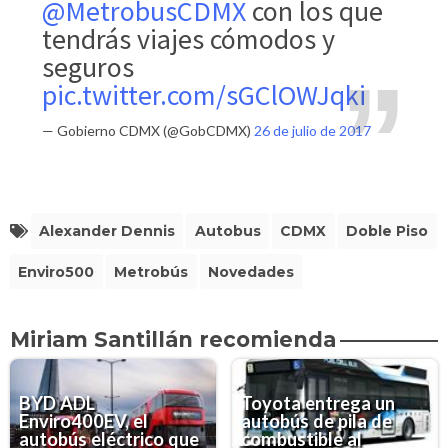
@MetrobusCDMX
con los que
tendrás viajes cómodos y
seguros
pic.twitter.com/sGClOWJqki
— Gobierno CDMX (@GobCDMX)
26 de julio de 2017
Alexander Dennis
Autobus
CDMX
Doble Piso
Enviro500
Metrobús
Novedades
Miriam Santillán recomienda
BYD ADL
Toyota entrega un
Enviro400EV, el
autobús de pila de
autobús eléctrico que
combustible al