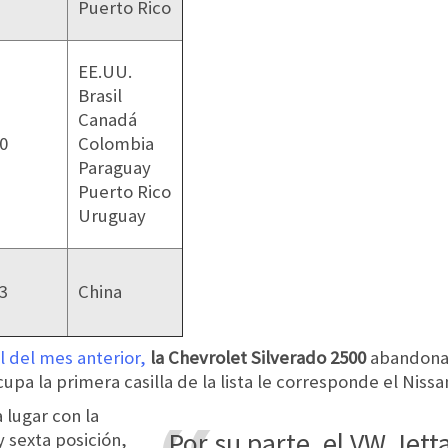
Puerto Rico
EE.UU.
Brasil
Canadá
0
Colombia
Paraguay
Puerto Rico
Uruguay
3
China
l del mes anterior,
la Chevrolet Silverado 2500
abandona 
cupa la primera casilla de la lista le corresponde el Nissa
 lugar con la
Por su parte, el VW Jetta deja el 3° queda
 sexta posición,