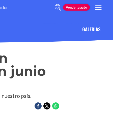
ador
Vende tu auto
GALERIAS
en
n junio
 nuestro país.