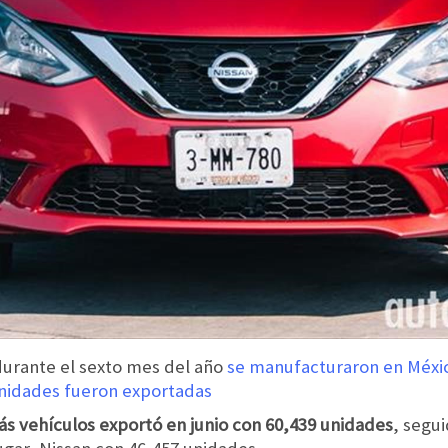
durante el sexto mes del año
se manufacturaron en Méxic
unidades fueron exportadas
ás vehículos exportó en junio con 60,439 unidades
, segu