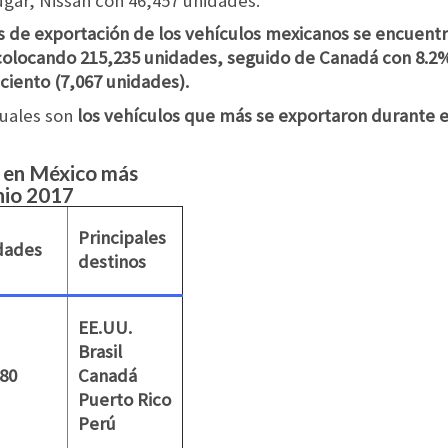
ugar, Nissan con 46,457 unidades.
s de exportación de los vehículos mexicanos se encuent
colocando 215,235 unidades, seguido de Canadá con 8.2%
 ciento (7,067 unidades).
uales son
los vehículos que más se exportaron durante e
s en México más
nio 2017
Principales
dades
destinos
EE.UU.
Brasil
80
Canadá
Puerto Rico
Perú