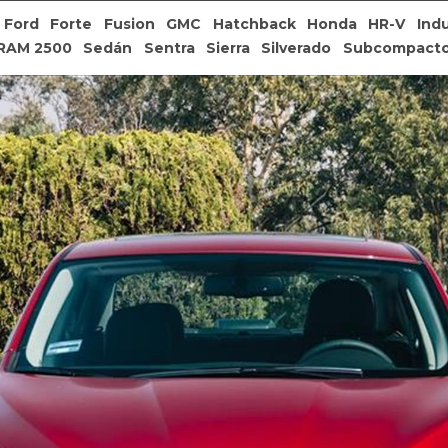
Ford
Forte
Fusion
GMC
Hatchback
Honda
HR-V
Indu
RAM 2500
Sedán
Sentra
Sierra
Silverado
Subcompact