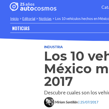
Cat
Inicio
>
Editorial
>
Noticias
>
Los 10 vehículos hechos en Méxic
NOTICIAS
INDUSTRIA
Los 10 ve
México m
2017
Descubre cuales son los vehíc
Miriam Santillán
| 25/07/2017