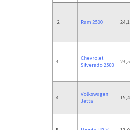
2
Ram 2500
24,1
Chevrolet
3
23,5
Silverado 2500
Volkswagen
4
15,4
Jetta
5
Honda HR-V
13,0