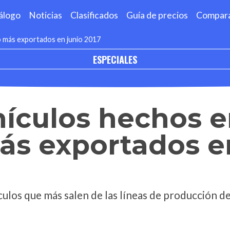
álogo
Noticias
Clasificados
Guía de precios
Compar
o más exportados en junio 2017
ESPECIALES
hículos hechos 
ás exportados e
ulos que más salen de las líneas de producción de