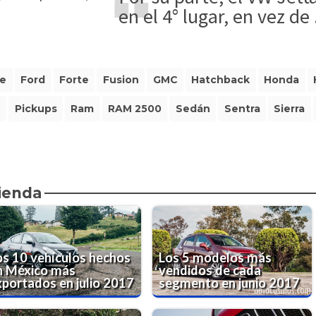
en el 4° lugar, en vez de 
e
Ford
Forte
Fusion
GMC
Hatchback
Honda
n
Pickups
Ram
RAM 2500
Sedán
Sentra
Sierra
ienda
os 10 vehículos hechos
Los 5 modelos más
n México más
vendidos de cada
xportados en julio 2017
segmento en junio 2017