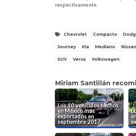
respectivamente.
Chevrolet
Compacto
Dodg
Journey
Kia
Mediano
Nissa
SUV
Versa
Volkswagen
Miriam Santillán recom
Los 10 vehículos hechos
en México más
L
exportados en
e
septiembre 2017
e