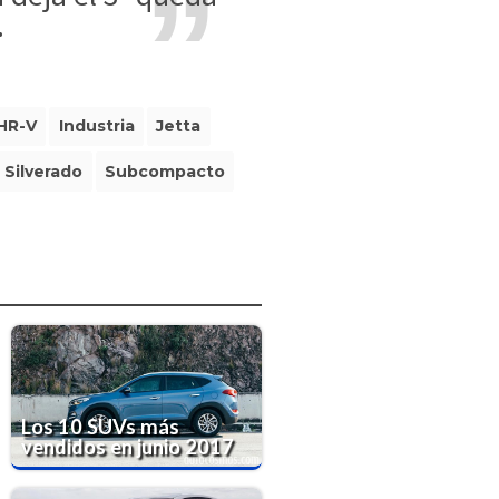
.
HR-V
Industria
Jetta
Silverado
Subcompacto
Los 10 SUVs más
vendidos en junio 2017