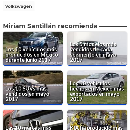
Volkswagen
Miriam Santillán recomienda
Los 5 modelos más
Los 10 vehículos más
vendidos de cada
producidos en México
segmento en mayo
durante junio 2017
2017
Los 10 vehículos
Los 10 SUVs más
hechos en México más
vendidos en mayo
exportados en mayo
2017
2017
Las 10 marcas más
KIA ha producido más