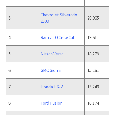
Chevrolet Silverado
3
20,965
2500
4
Ram 2500 Crew Cab
19,611
5
Nissan Versa
18,279
6
GMC Sierra
15,261
7
Honda HR-V
13,249
8
Ford Fusion
10,174