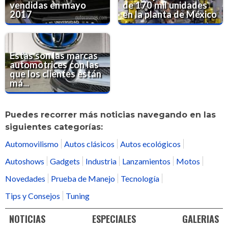
vendidas en mayo
de 170 mil unidades
2017
en la planta de México
Estas son las marcas
automotrices con las
que los clientes están
má...
Puedes recorrer más noticias navegando en las
siguientes categorías:
Automovilismo
Autos clásicos
Autos ecológicos
Autoshows
Gadgets
Industria
Lanzamientos
Motos
Novedades
Prueba de Manejo
Tecnología
Tips y Consejos
Tuning
NOTICIAS
ESPECIALES
GALERIAS