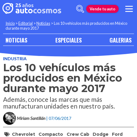
Vende tu auto
Inicio
>
Editorial
>
Noticias
>
Los 10 vehículos más producidos en México
durante mayo 2017
NOTICIAS
ESPECIALES
GALERIAS
INDUSTRIA
Los 10 vehículos más
producidos en México
durante mayo 2017
Además, conoce las marcas que más
manufacturan unidades en nuestro país.
Miriam Santillán
| 07/06/2017
Chevrolet
Compacto
Crew Cab
Dodge
Ford