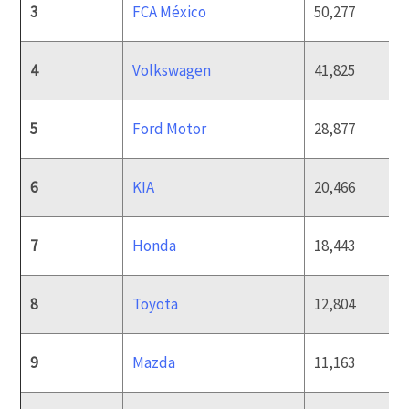
3
FCA México
50,277
4
Volkswagen
41,825
5
Ford Motor
28,877
6
KIA
20,466
7
Honda
18,443
8
Toyota
12,804
9
Mazda
11,163