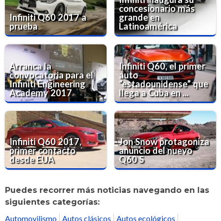
concesionario más
Infiniti Q60 2017 a
grande en
prueba
Latinoamérica
Arranca la
Infiniti Q60, el primer
convocatoria para el
auto
Infiniti Engineering
“estadounidense” que
Academy 2017
llega a Cuba en ...
Infiniti Q60 2017,
Jon Snow protagoniza
primer contacto
anuncio del nuevo
desde EUA
Q60 S
Puedes recorrer más noticias navegando en las
siguientes categorías:
Automovilismo
Autos clásicos
Autos ecológicos