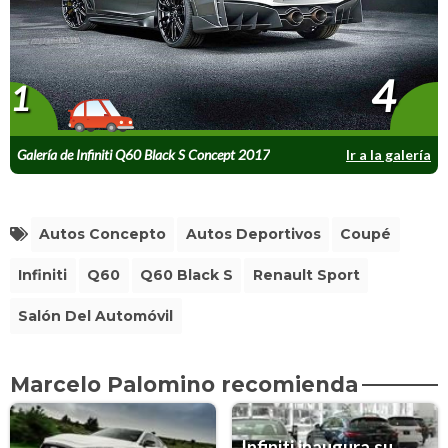
4
1
Galería de Infiniti Q60 Black S Concept 2017
Ir a la galería
Autos Concepto
Autos Deportivos
Coupé
Infiniti
Q60
Q60 Black S
Renault Sport
Salón Del Automóvil
Marcelo Palomino recomienda
Infiniti inaugura su