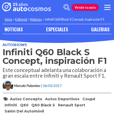
Vende tu auto
Inicio
>
Editorial
>
Noticias
>
Infiniti Q60 Black S Concept, inspiración F1
NOTICIAS
ESPECIALES
GALERIAS
AUTOSHOWS
Infiniti Q60 Black S
Concept, inspiración F1
Este conceptual adelanta una colaboración a
gran escala entre Infiniti y Renault Sport F1.
Marcelo Palomino
| 06/03/2017
Autos Concepto
Autos Deportivos
Coupé
Infiniti
Q60
Q60 Black S
Renault Sport
Salón Del Automóvil