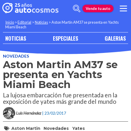
Vende tu auto
Inicio
>
Editorial
>
Noticias
>
Aston Martin AM37 se presenta en Yachts
Miami Beach
NOTICIAS
ESPECIALES
GALERIAS
NOVEDADES
Aston Martin AM37 se
presenta en Yachts
Miami Beach
La lujosa embarcación fue presentada en la
exposición de yates más grande del mundo
Luis Hernández
| 23/02/2017
Aston Martin
Novedades
Yates