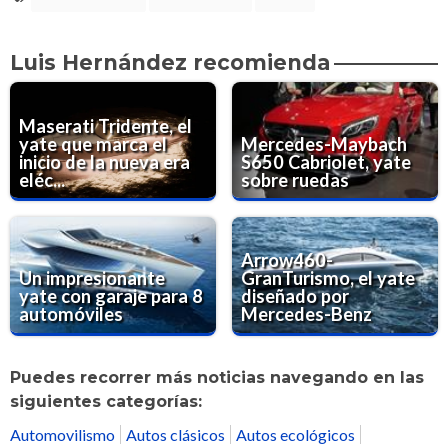
Luis Hernández recomienda
Maserati Tridente, el
yate que marca el
Mercedes-Maybach
inicio de la nueva era
S650 Cabriolet, yate
eléc...
sobre ruedas
Arrow460-
Un impresionante
GranTurismo, el yate
yate con garaje para 8
diseñado por
automóviles
Mercedes-Benz
Puedes recorrer más noticias navegando en las
siguientes categorías:
Automovilismo
Autos clásicos
Autos ecológicos