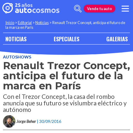
Vende tu auto
Inicio
>
Editorial
>
Noticias
>
Renault Trezor Concept, anticipa el futuro de
la marca en París
NOTICIAS
ESPECIALES
GALERIAS
AUTOSHOWS
Renault Trezor Concept,
anticipa el futuro de la
marca en París
Con el Trezor Concept, la casa del rombo
anuncia que su futuro se vislumbra eléctrico y
autónomo
Jorge Beher
| 30/09/2016