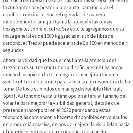
par hacia las ruedas traseras. Las baterías se reparten entre
la zona anterior y posterior del auto, para mejorar el
equilibrio dinámico. Son refrigeradas de manera
independiente, aunque llama la atención las tomas
hexagonales sobre el cofre. Si a esto le agregamos que su
masa general es de 1600 Kg gracias al uso de fibra de
carbono, el Trezor puede acelerar de 0 a 100 en menos de 4
segundos.
Ahora, la verdad que lo que más llama la atención del
Trezor no es su tren motriz o su diseño. Renault ha hecho
mucho hincapié en la tecnología de manejo autónomo,
siendo el Trezor un icono para la marca con respecto a dicho
tema. De los tres modos de manejo disponible (Neutral,
Sport, Autónomo) esta última opción altera el tamaño del
volante para mejorar la visibilidad general, detalle que
pretenden incorporar en el 2020 para cuando estas
tecnologías comiencen a hacerse disponibles en vehículos
de producción masiva, en pos de mejorar la visibilidad hacia
el exterior y entregar una experiencia de manejo