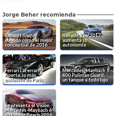
Jorge Beher recomienda
Renault Trezor,
Renault Zoe 2017
elegido como el mejor
aumenta su
conceptual de 2016
autonomía
Ferrari LaFerrari
Mercedes-Maybach S
Aperta, lo más
600 Pullman Guard,
exclusivo de París
un tanque a todo lujo
Se presenta el Vision
Mercedes-Maybach 6
en Pebble Beach 2016