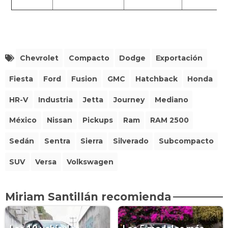
Chevrolet
Compacto
Dodge
Exportación
Fiesta
Ford
Fusion
GMC
Hatchback
Honda
HR-V
Industria
Jetta
Journey
Mediano
México
Nissan
Pickups
Ram
RAM 2500
Sedán
Sentra
Sierra
Silverado
Subcompacto
SUV
Versa
Volkswagen
Miriam Santillán recomienda