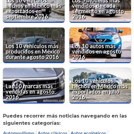
Los 10 vehículos
Los 5 modelos más
hechos en México más
vendidos de cada
exportados en
segmento en agosto
septiembre 2016
2016
Los 10 vehículos más
Los 10 autos más
producidos en México
vendidos en agosto
durante agosto 2016
2016
Los 10 vehículos
Las 10 marcas más
hechos en México más
vendidas en agosto
exportados en julio
2016
2016
Puedes recorrer más noticias navegando en las
siguientes categorías:
Automovilismo
Autos clásicos
Autos ecológicos