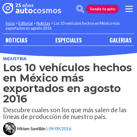
Vende tu auto
Inicio
>
Editorial
>
Noticias
>
Los 10 vehículos hechos en México más
exportados en agosto 2016
NOTICIAS
ESPECIALES
GALERIAS
INDUSTRIA
Los 10 vehículos hechos
en México más
exportados en agosto
2016
Descubre cuales son los que más salen de las
líneas de producción de nuestro país.
Miriam Santillán
| 09/09/2016