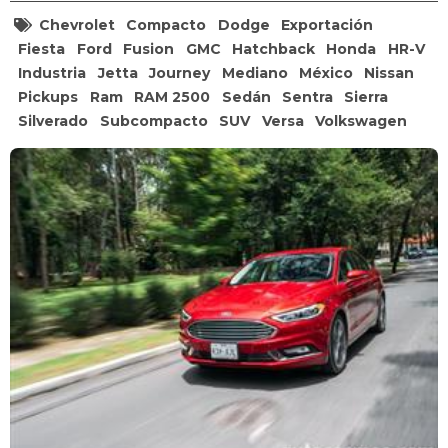
Chevrolet
Compacto
Dodge
Exportación
Fiesta
Ford
Fusion
GMC
Hatchback
Honda
HR-V
Industria
Jetta
Journey
Mediano
México
Nissan
Pickups
Ram
RAM 2500
Sedán
Sentra
Sierra
Silverado
Subcompacto
SUV
Versa
Volkswagen