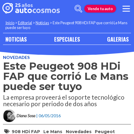
Vende tu auto
Inicio
>
Editorial
>
Noticias
>
Este Peugeot 908 HDi FAP que corrió Le Mans
puede ser tuyo
NOTICIAS
ESPECIALES
GALERIAS
NOVEDADES
Este Peugeot 908 HDi
FAP que corrió Le Mans
puede ser tuyo
La empresa proveerá el soporte tecnológico
necesario por periodo de dos años
Diana Sosa
| 06/05/2016
908 HDi FAP
Le Mans
Novedades
Peugeot