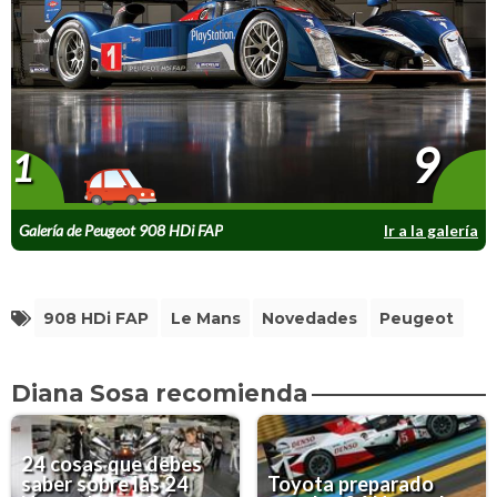
9
1
Galería de Peugeot 908 HDi FAP
Ir a la galería
908 HDi FAP
Le Mans
Novedades
Peugeot
Diana Sosa recomienda
24 cosas que debes
saber sobre las 24
Toyota preparado