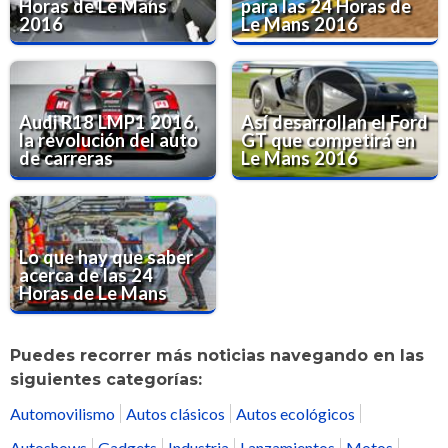
Horas de Le Mans
para las 24 Horas de
2016
Le Mans 2016
Audi R18 LMP1 2016,
Así desarrollan el Ford
la revolución del auto
GT que competirá en
de carreras
Le Mans 2016
Lo que hay que saber
acerca de las 24
Horas de Le Mans
Puedes recorrer más noticias navegando en las
siguientes categorías:
Automovilismo
Autos clásicos
Autos ecológicos
Autoshows
Gadgets
Industria
Lanzamientos
Motos