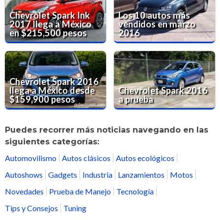
Chevrolet Spark Ink
Los 10 autos más
2017 llega a México
vendidos en marzo
en $215,500 pesos
2016
Chevrolet Spark 2016
llega a México desde
Chevrolet Spark 2016
$159,900 pesos
a prueba
Puedes recorrer más noticias navegando en las
siguientes categorías:
Automovilismo
Autos clásicos
Autos ecológicos
Autoshows
Gadgets
Industria
Lanzamientos
Motos
Novedades
Prueba de Manejo
Tecnología
Tips y Consejos
Tuning