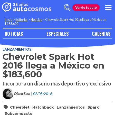
Vende tu auto
Inicio
>
Editorial
>
Noticias
>
Chevrolet Spark Hot 2016 llega a México en
$183,600
NOTICIAS
ESPECIALES
GALERIAS
LANZAMIENTOS
Chevrolet Spark Hot
2016 llega a México en
$183,600
Incorpora un diseño más deportivo y exclusivo
Diana Sosa
| 02/05/2016
Chevrolet
Hatchback
Lanzamientos
Spark
Subcompacto