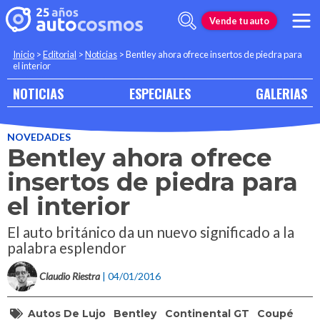
Vende tu auto
Inicio
>
Editorial
>
Noticias
>
Bentley ahora ofrece insertos de piedra para
el interior
NOTICIAS
ESPECIALES
GALERIAS
NOVEDADES
Bentley ahora ofrece
insertos de piedra para
el interior
El auto británico da un nuevo significado a la
palabra esplendor
Claudio Riestra
| 04/01/2016
Autos De Lujo
Bentley
Continental GT
Coupé