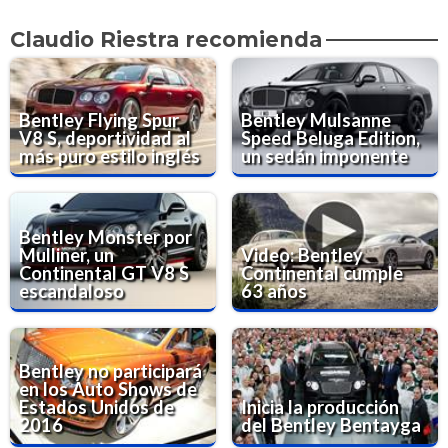
Claudio Riestra recomienda
Bentley Flying Spur
Bentley Mulsanne
V8 S, deportividad al
Speed Beluga Edition,
más puro estilo inglés
un sedán imponente
Bentley Monster por
Mulliner, un
Video: Bentley
Continental GT V8 S
Continental cumple
escandaloso
63 años
Bentley no participará
en los Auto Shows de
Estados Unidos de
Inicia la producción
2016
del Bentley Bentayga