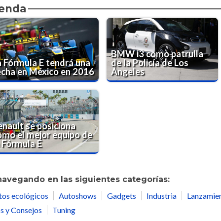
ienda
BMW i3 como patrulla
a Fórmula E tendrá una
de la Policía de Los
echa en México en 2016
Ángeles
enault se posiciona
omo el mejor equipo de
a Fórmula E
navegando en las siguientes categorías:
tos ecológicos
Autoshows
Gadgets
Industria
Lanzamie
s y Consejos
Tuning