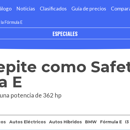
álogo
Noticias
Clasificados
Guía de precios
Compar
la Fórmula E
ESPECIALES
pite como Safet
a E
 una potencia de 362 hp
cos
Autos Eléctricos
Autos Híbridos
BMW
Fórmula E
I3