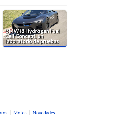
BMW i8 Hydrogen Fuel
Cell Concept, un
laboratorio de pruebas
ntos
Motos
Novedades