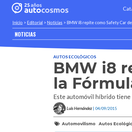
Cat
Inicio
>
Editorial
>
Noticias
>
BMW i8 repite como Safety Car de 
NOTICIAS
AUTOS ECOLÓGICOS
BMW i8 re
la Fórmul
Este automóvil híbrido tiene
Luis Hernández
| 04/09/2015
Automovilismo
Autos Ecológi