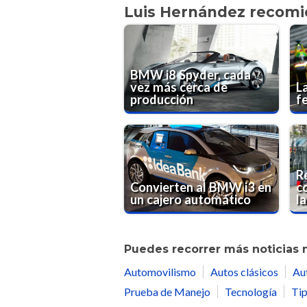
Luis Hernández recom
BMW i8 Spyder, cada
vez más cerca de
L
producción
f
R
Convierten al BMW i3 en
c
un cajero automático
l
Puedes recorrer más noticias 
Automovilismo
Autos clásicos
Au
Prueba de Manejo
Tecnología
Tip