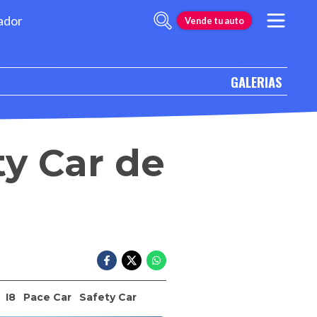
ador
Vende tu auto
GALERIAS
y Car de
I8
Pace Car
Safety Car