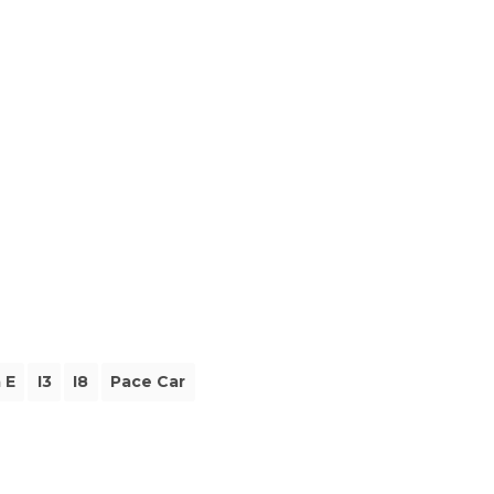
 E
I3
I8
Pace Car