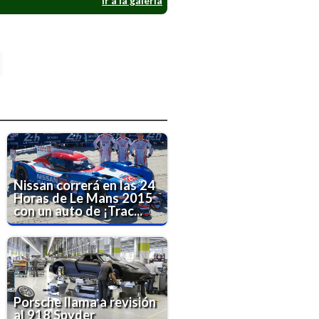
Ir a la galería
Nissan correrá en las 24
Horas de Le Mans 2015
con un auto de ¡Trac...
Porsche llama a revisión
al 918 Spyder