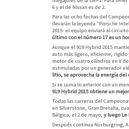
megajules de la LMP1. Para tener 
6 y el de Nissan es de 2.
Para las ocho fechas del Campeona
llevarán la leyenda "Porsche Inte
2015- el equipo enviará al circuit
último con el número 17 es un hom
Aunque el 919 Hybrid 2015 manti
auto más ligero, eficiente, rígid
motor de cuatro cilindros en V de
estimuladas por un generador elé
litio, se aprovecha la energía de
Si se suma lo anterior con un me
919 Hybrid 2015 obtiene un mejor
Todas las carreras del Campeonato
en Silverstone, Gran Bretaña, cu
Bélgica, el 2 de mayo,
y luego Le 
Después continua Nürburgring, Ale