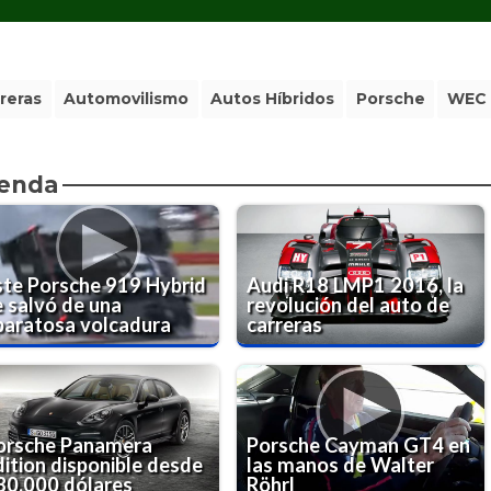
reras
Automovilismo
Autos Híbridos
Porsche
WEC
ienda
ste Porsche 919 Hybrid
Audi R18 LMP1 2016, la
e salvó de una
revolución del auto de
paratosa volcadura
carreras
orsche Panamera
Porsche Cayman GT4 en
dition disponible desde
las manos de Walter
80,000 dólares
Röhrl