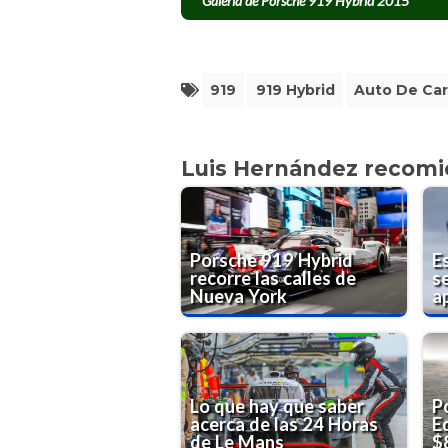
Galería de Porsche 919 Hybrid 2015
919
919 Hybrid
Auto De Car
Luis Hernández recom
Porsche 919 Hybrid
E
recorre las calles de
s
Nueva York
a
Lo que hay que saber
P
acerca de las 24 Horas
E
de Le Mans
$