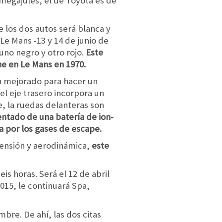
 megajules, el de Toyota es de
 los dos autos será blanca y
Le Mans -13 y 14 de junio de
 uno negro y otro rojo.
Este
he en Le Mans en 1970.
n mejorado para hacer un
el eje trasero incorpora un
e, la ruedas delanteras son
entado de una batería de ion-
da por los gases de escape.
pensión y aerodinámica,
este
s horas. Será el 12 de abril
015, le continuará Spa,
bre. De ahí, las dos citas