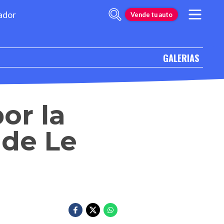
ador
Vende tu auto
GALERIAS
or la
 de Le