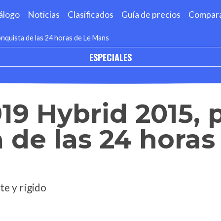
álogo
Noticias
Clasificados
Guía de precios
Compar
nquista de las 24 horas de Le Mans
ESPECIALES
19 Hybrid 2015, p
 de las 24 horas
te y rígido