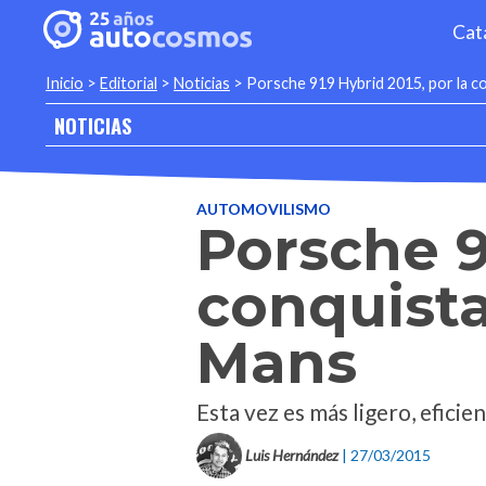
Cat
Inicio
>
Editorial
>
Noticias
>
Porsche 919 Hybrid 2015, por la co
NOTICIAS
AUTOMOVILISMO
Porsche 9
conquista
Mans
Esta vez es más ligero, eficien
Luis Hernández
| 27/03/2015