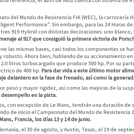
una referencia, el auto de Audi cuenta con sistema de 4
to del Mundo de Resistencia FIA (WEC), la carrocería de
lligent Performance". Sin embargo, para las 24 Horas de 
o tres 919 Hybrid con distintas decoraciones: uno blanco,
enaje al 917 que consiguió la primera victoria de Porsc
ene las mismas bases, casi todos los componentes se ha
o y robusto. Ahora bien, hablando de su accionamiento en 
 2.0 litros turbocargado que produce 500 hp. Por su part
ctrico de 400 hp.
Para dar vida a este último motor alim
l eje delantero en la fase de frenado, así como la genera
nor peso y mayor rigidez, así como las mejoras de la sus
 desempeño en la pista.
, con excepción de Le Mans, tendrán una duración de sei
ando de inicio el Campeonato del Mundo de Resistencia 2
Mans, Francia, los días 13 y 14 de junio.
mania, el 30 de agosto, y Austin, Texas, el 19 de septiem