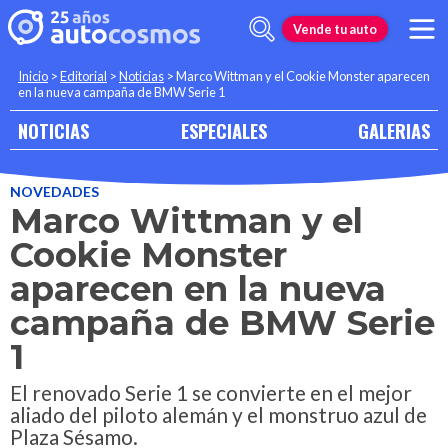
Vende tu auto
Inicio
>
Editorial
>
Noticias
>
Marco Wittman y el Cookie Monster aparecen
en la nueva campaña de BMW Serie 1
NOTICIAS
ESPECIALES
GALERIAS
NOVEDADES
Marco Wittman y el
Cookie Monster
aparecen en la nueva
campaña de BMW Serie
1
El renovado Serie 1 se convierte en el mejor
aliado del piloto alemán y el monstruo azul de
Plaza Sésamo.