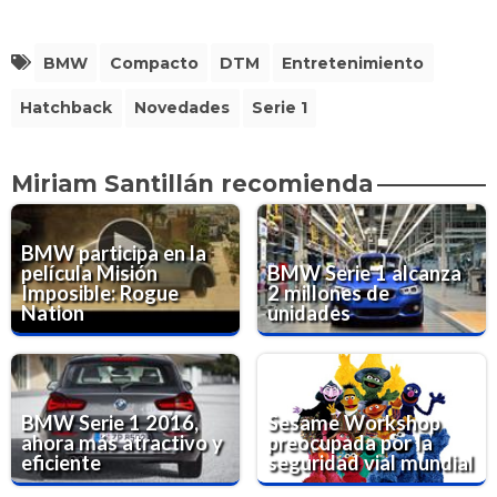
BMW
Compacto
DTM
Entretenimiento
Hatchback
Novedades
Serie 1
Miriam Santillán recomienda
BMW participa en la
película Misión
BMW Serie 1 alcanza
Imposible: Rogue
2 millones de
Nation
unidades
BMW Serie 1 2016,
Sesame Workshop
ahora más atractivo y
preocupada por la
eficiente
seguridad vial mundial