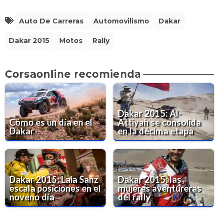
Auto De Carreras
Automovilismo
Dakar
Dakar 2015
Motos
Rally
Corsaonline recomienda
Dakar 2015: Al-
Cómo es un día en el
Attiyah se consolida
Dakar
en la décima etapa
Dakar 2015: Laia Sanz
Dakar 2015: las
escala posiciones en el
mujeres aventureras
noveno día
del rally