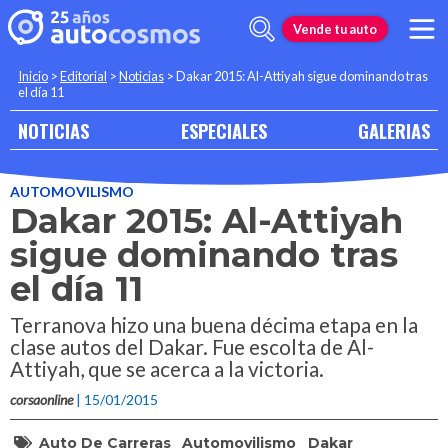
Vende tu auto
Inicio
>
Editorial
>
Noticias
>
Dakar 2015: Al-Attiyah sigue dominando tras
el día 11
NOTICIAS
ESPECIALES
GALERIAS
AUTOMOVILISMO
Dakar 2015: Al-Attiyah
sigue dominando tras
el día 11
Terranova hizo una buena décima etapa en la
clase autos del Dakar. Fue escolta de Al-
Attiyah, que se acerca a la victoria.
corsaonline
| 15/01/2015
Auto De Carreras
Automovilismo
Dakar