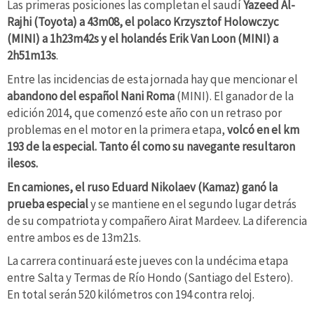
Las primeras posiciones las completan el saudí
Yazeed Al-
Rajhi (Toyota) a 43m08, el polaco Krzysztof Holowczyc
(MINI) a 1h23m42s y el holandés Erik Van Loon (MINI) a
2h51m13s
.
Entre las incidencias de esta jornada hay que mencionar el
abandono del español Nani Roma
(MINI). El ganador de la
edición 2014, que comenzó este año con un retraso por
problemas en el motor en la primera etapa,
volcó en el km
193 de la especial. Tanto él como su navegante resultaron
ilesos.
En camiones, el ruso Eduard Nikolaev (Kamaz) ganó la
prueba especial
y se mantiene en el segundo lugar detrás
de su compatriota y compañero Airat Mardeev. La diferencia
entre ambos es de 13m21s.
La carrera continuará este jueves con la undécima etapa
entre Salta y Termas de Río Hondo (Santiago del Estero).
En total serán 520 kilómetros con 194 contra reloj.