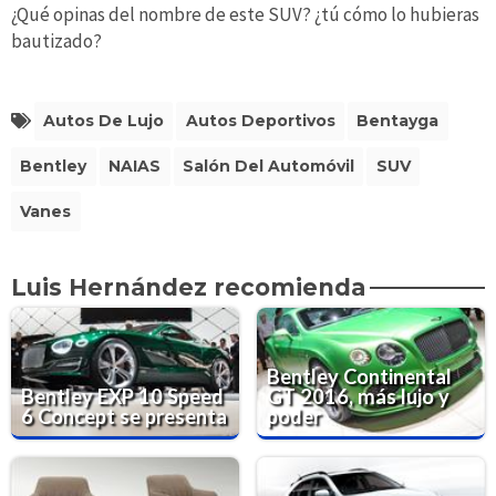
¿Qué opinas del nombre de este SUV? ¿tú cómo lo hubieras
bautizado?
Autos De Lujo
Autos Deportivos
Bentayga
Bentley
NAIAS
Salón Del Automóvil
SUV
Vanes
Luis Hernández recomienda
Bentley Continental
Bentley EXP 10 Speed
GT 2016, más lujo y
6 Concept se presenta
poder