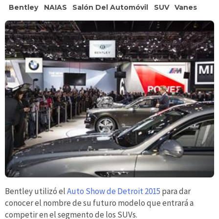
Bentley
NAIAS
Salón Del Automóvil
SUV
Vanes
Bentley utilizó el
Auto Show de Detroit 2015
para dar
conocer el nombre de su futuro modelo que entrará a
competir en el segmento de los SUVs.