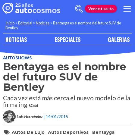
Vende tu auto
Inicio
>
Editorial
>
Noticias
>
Bentayga es el nombre del futuro SUV de
Bentley
NOTICIAS
ESPECIALES
GALERIAS
AUTOSHOWS
Bentayga es el nombre
del futuro SUV de
Bentley
Cada vez está más cerca el nuevo modelo de la
firma inglesa
Luis Hernández
| 14/01/2015
Autos De Lujo
Autos Deportivos
Bentayga