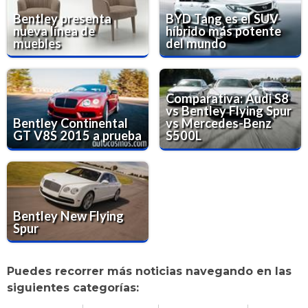
Bentley presenta
BYD Tang es el SUV
nueva línea de
híbrido más potente
muebles
del mundo
Comparativa: Audi S8
vs Bentley Flying Spur
Bentley Continental
vs Mercedes-Benz
GT V8S 2015 a prueba
S500L
Bentley New Flying
Spur
Puedes recorrer más noticias navegando en las
siguientes categorías: