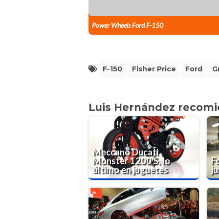
Power Wheels Ford F-150
F-150
Fisher Price
Ford
G
Luis Hernández recom
Meccano Ducati
Monster 1200 S, lo
F
último en juguetes
j