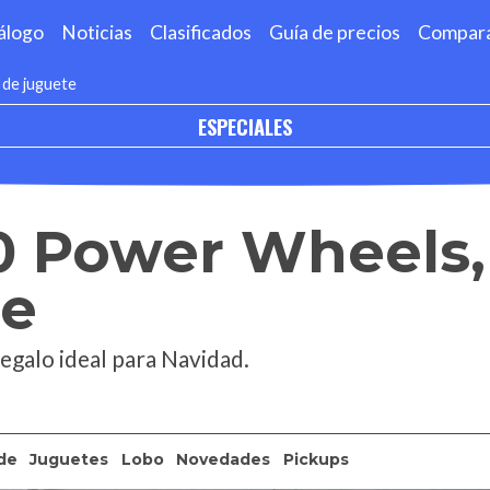
álogo
Noticias
Clasificados
Guía de precios
Compar
 de juguete
ESPECIALES
0 Power Wheels,
te
regalo ideal para Navidad.
de
Juguetes
Lobo
Novedades
Pickups