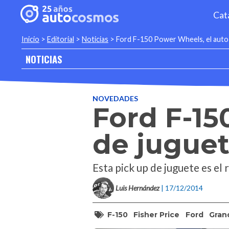
Cat
Inicio
>
Editorial
>
Noticias
>
Ford F-150 Power Wheels, el auto
NOTICIAS
NOVEDADES
Ford F-15
de jugue
Esta pick up de juguete es el 
Luis Hernández
| 17/12/2014
F-150
Fisher Price
Ford
Gran