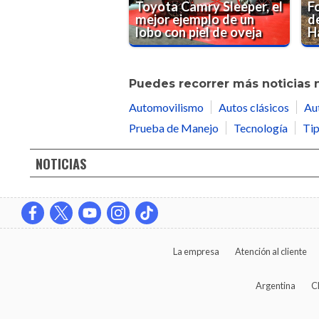
Toyota Camry Sleeper, el
F
mejor ejemplo de un
d
lobo con piel de oveja
H
Puedes recorrer más noticias 
Automovilismo
Autos clásicos
Au
Prueba de Manejo
Tecnología
Tip
NOTICIAS
La empresa
Atención al cliente
Argentina
C