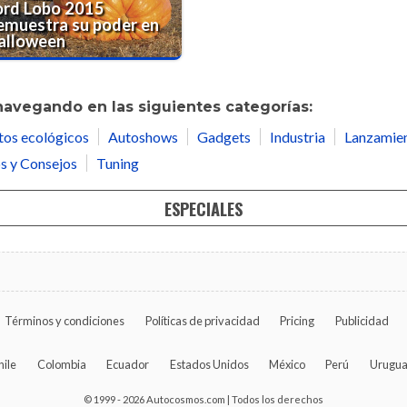
ord Lobo 2015
emuestra su poder en
alloween
navegando en las siguientes categorías:
tos ecológicos
Autoshows
Gadgets
Industria
Lanzamie
s y Consejos
Tuning
ESPECIALES
Términos y condiciones
Políticas de privacidad
Pricing
Publicidad
hile
Colombia
Ecuador
Estados Unidos
México
Perú
Urugu
© 1999 - 2026 Autocosmos.com | Todos los derechos