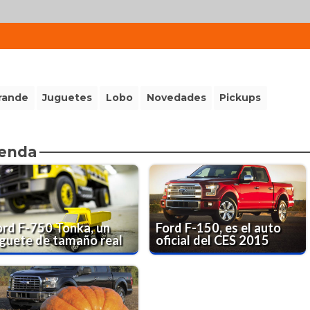
rande
Juguetes
Lobo
Novedades
Pickups
ienda
ord F-750 Tonka, un
Ford F-150, es el auto
uguete de tamaño real
oficial del CES 2015