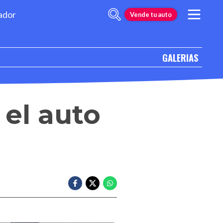
ador
Vende tu auto
GALERIAS
 el auto