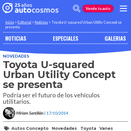
Vende tu auto
Inicio
>
Editorial
>
Noticias
>
Toyota U-squared Urban Utility Concept se
presenta
NOTICIAS
ESPECIALES
GALERIAS
NOVEDADES
Toyota U-squared
Urban Utility Concept
se presenta
Podría ser el futuro de los vehículos
utilitarios.
Miriam Santillán
| 17/10/2014
Autos Concepto
Novedades
Toyota
Vanes