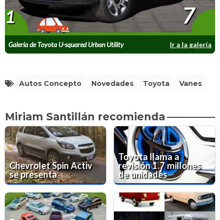
7
1
Galería de Toyota U-squared Urban Utility
Ir a la galería
Concept
Autos Concepto
Novedades
Toyota
Vanes
Miriam Santillán recomienda
Toyota llama a
Chevrolet Spin Activ
revisión 1.7 millones
se presenta
de unidades