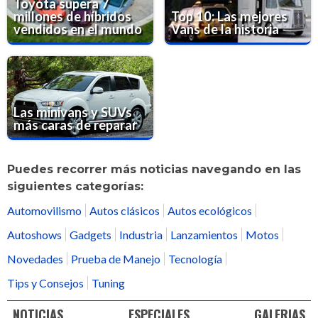
Toyota supera 7
millones de híbridos
Top 10: Las mejores
vendidos en el mundo
Vans de la historia
Las minivans y SUVs
más caras de reparar
Puedes recorrer más noticias navegando en las
siguientes categorías:
Automovilismo
Autos clásicos
Autos ecológicos
Autoshows
Gadgets
Industria
Lanzamientos
Motos
Novedades
Prueba de Manejo
Tecnología
Tips y Consejos
Tuning
NOTICIAS
ESPECIALES
GALERIAS