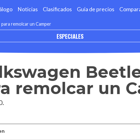
álogo
Noticias
Clasificados
Guía de precios
Compar
r para remolcar un Camper
ESPECIALES
lkswagen Beetle
ra remolcar un 
0.
en