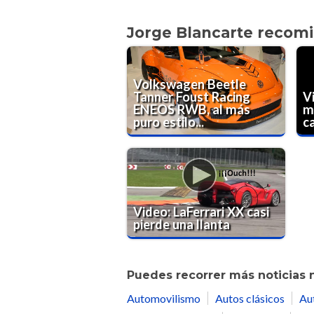
Jorge Blancarte recom
Volkswagen Beetle
Tanner Foust Racing
V
ENEOS RWB, al más
m
puro estilo...
c
Video: LaFerrari XX casi
pierde una llanta
Puedes recorrer más noticias 
Automovilismo
Autos clásicos
Au