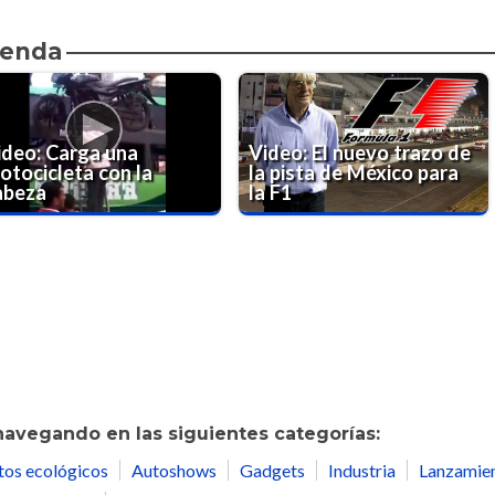
ienda
ideo: Carga una
Video: El nuevo trazo de
otocicleta con la
la pista de México para
abeza
la F1
navegando en las siguientes categorías:
tos ecológicos
Autoshows
Gadgets
Industria
Lanzamie