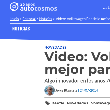
Cat
Inicio
>
Editorial
>
Noticias
>
Video: Volkswagen Beetle lo mejo
NOTICIAS
NOVEDADES
Video: Vo
mejor pa
Algo innovador en los años 7
Jorge Blancarte
| 24/07/2014
Beetle
Novedades
Volkswag