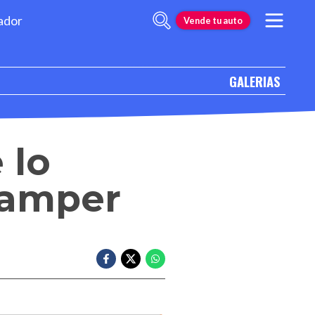
ador
Vende tu auto
GALERIAS
 lo
Camper