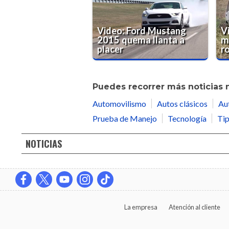
Video: Ford Mustang
V
2015 quema llanta a
m
placer
r
Puedes recorrer más noticias 
Automovilismo
Autos clásicos
Au
Prueba de Manejo
Tecnología
Tip
NOTICIAS
La empresa
Atención al cliente