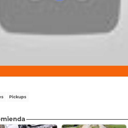
es
Pickups
comienda