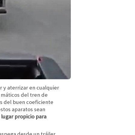
y aterrizar en cualquier
umáticos del tren de
os del buen coeficiente
estos aparatos sean
lugar propicio para
despega desde un tráiler