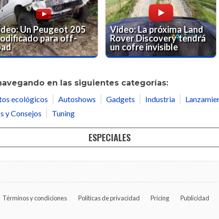
ideo: Un Peugeot 205
Video: La próxima Land
odificado para off-
Rover Discovery tendrá
oad
un cofre invisible
navegando en las siguientes categorías:
tos ecológicos
Autoshows
Gadgets
Industria
Lanzamie
s y Consejos
Tuning
ESPECIALES
Términos y condiciones
Políticas de privacidad
Pricing
Publicidad