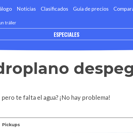
álogo
Noticias
Clasificados
Guía de precios
Compar
n tráiler
ESPECIALES
idroplano despe
pero te falta el agua? ¡No hay problema!
Pickups