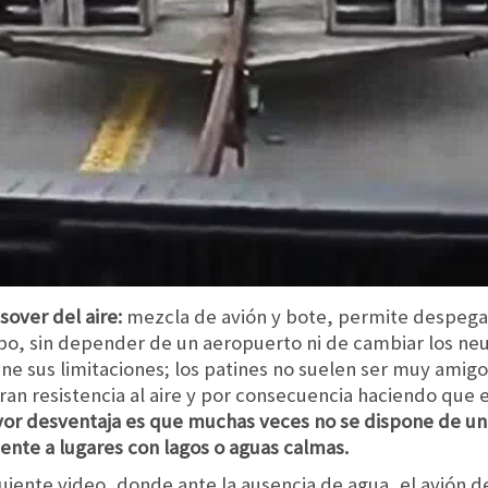
sover del aire:
mezcla de avión y bote, permite despegar 
bo, sin depender de un aeropuerto ni de cambiar los ne
iene sus limitaciones; los patines no suelen ser muy amig
an resistencia al aire y por consecuencia haciendo que 
yor desventaja es que muchas veces no se dispone de un 
ente a lugares con lagos o aguas calmas.
iguiente video, donde ante la ausencia de agua, el avión 