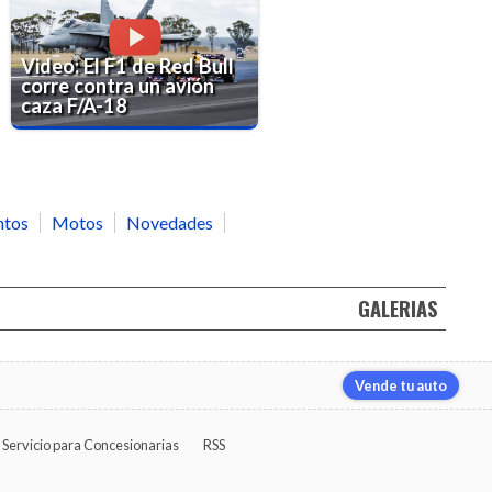
Video: El F1 de Red Bull
corre contra un avión
caza F/A-18
ntos
Motos
Novedades
GALERIAS
Vende tu auto
Servicio para Concesionarias
RSS