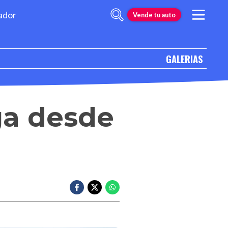
ador
Vende tu auto
GALERIAS
ga desde