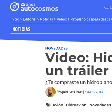
Cat
Inicio
>
Editorial
>
Noticias
>
Video: Hidroplano despega desde u
NOTICIAS
NOVEDADES
Video: H
un tráiler
¿Te compraste un hidroplano 
Ezequiel Las Heras
| 14/05/2014
Avión
Hidroavión
Novedades