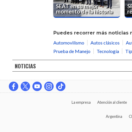
SEAT en su mejor
S
momento de la historia
r
Puedes recorrer más noticias 
Automovilismo
Autos clásicos
Au
Prueba de Manejo
Tecnología
Tip
NOTICIAS
La empresa
Atención al cliente
Argentina
C