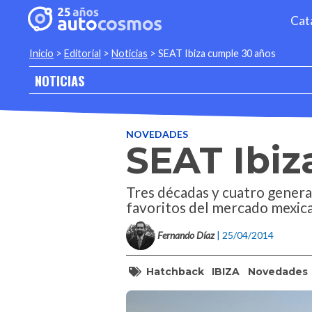
Cat
Inicio
>
Editorial
>
Noticias
>
SEAT Ibiza cumple 30 años
NOTICIAS
NOVEDADES
SEAT Ibiz
Tres décadas y cuatro genera
favoritos del mercado mexic
Fernando Díaz
| 25/04/2014
Hatchback
IBIZA
Novedades