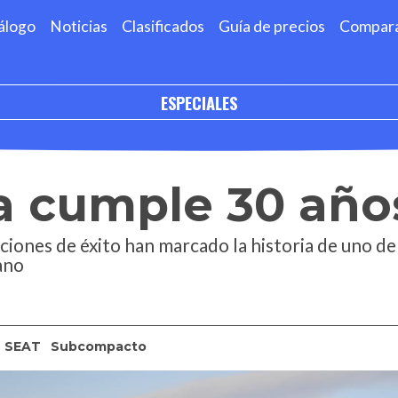
álogo
Noticias
Clasificados
Guía de precios
Compar
ESPECIALES
a cumple 30 año
ciones de éxito han marcado la historia de uno d
ano
SEAT
Subcompacto