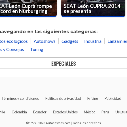
EAT León Cupra rompe
SEAT León CUPRA 2014
écord en Nürburgring
se presenta
navegando en las siguientes categorías:
tos ecológicos
Autoshows
Gadgets
Industria
Lanzamie
s y Consejos
Tuning
ESPECIALES
Términos y condiciones
Políticas de privacidad
Pricing
Publicidad
hile
Colombia
Ecuador
Estados Unidos
México
Perú
Urugu
© 1999 - 2026 Autocosmos.com | Todos los derechos