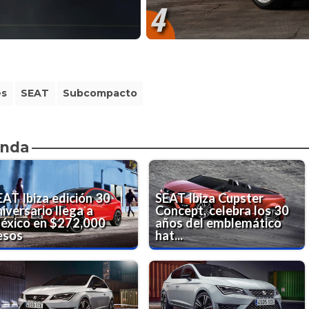
4
es
SEAT
Subcompacto
enda
EAT Ibiza edición 30
SEAT Ibiza Cupster
iversario llega a
Concept, celebra los 30
éxico en $272,000
años del emblemático
esos
hat...