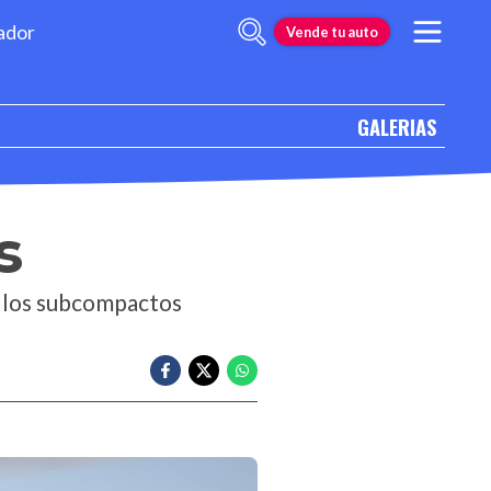
ador
Vende tu auto
GALERIAS
s
e los subcompactos