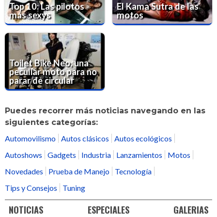
Top 10: Las pilotos
El Kama Sutra de las
más sexys
motos
Toilet Bike Neo, una
peculiar moto para no
parar de circular
Puedes recorrer más noticias navegando en las
siguientes categorías:
Automovilismo
Autos clásicos
Autos ecológicos
Autoshows
Gadgets
Industria
Lanzamientos
Motos
Novedades
Prueba de Manejo
Tecnología
Tips y Consejos
Tuning
NOTICIAS
ESPECIALES
GALERIAS