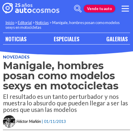
Vende tu auto
Inicio
>
Editorial
>
Noticias
>
Manigale, hombres posan como modelos
sexys en motocicletas
NOTICIAS
ESPECIALES
GALERIAS
NOVEDADES
Manigale, hombres
posan como modelos
sexys en motocicletas
El resultado es un tanto perturbador y nos
muestra lo absurdo que pueden llegar a ser las
poses que usan las modelos
Héctor Mañón
| 01/11/2013