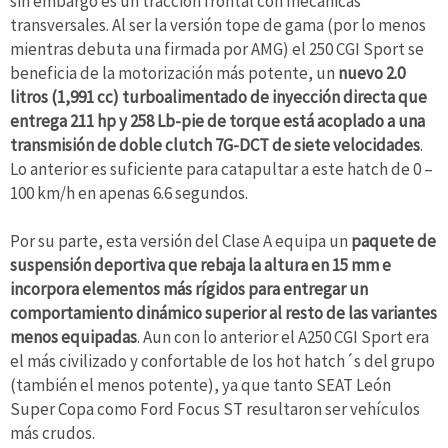
sin embargo es un tracción frontal con mecánicas
transversales. Al ser la versión tope de gama (por lo menos
mientras debuta una firmada por AMG) el 250 CGI Sport se
beneficia de la motorización más potente, un
nuevo 2.0
litros (1,991 cc) turboalimentado de inyección directa que
entrega 211 hp y 258 Lb-pie de torque está acoplado a una
transmisión de doble clutch 7G-DCT de siete velocidades
.
Lo anterior es suficiente para catapultar a este hatch de 0 –
100 km/h en apenas 6.6 segundos.
Por su parte, esta versión del Clase A equipa un
paquete de
suspensión deportiva que rebaja la altura en 15 mm e
incorpora elementos más rígidos para entregar un
comportamiento dinámico superior al resto de las variantes
menos equipadas
. Aun con lo anterior el A250 CGI Sport era
el más civilizado y confortable de los hot hatch´s del grupo
(también el menos potente), ya que tanto SEAT León
Super Copa como Ford Focus ST resultaron ser vehículos
más crudos.