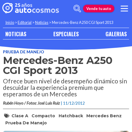
Vende tu auto
Inicio
>
Editorial
>
Noticias
>
Mercedes-Benz A250 CGI Sport 2013
NOTICIAS
ESPECIALES
GALERIAS
PRUEBA DE MANEJO
Mercedes-Benz A250
CGI Sport 2013
Ofrece buen nivel de desempeño dinámico sin
descuidar la experiencia premium que
esperamos de un Mercedes
Rubén Hoyo / Fotos: José Luis Ruiz
| 11/12/2012
Clase A
Compacto
Hatchback
Mercedes Benz
Prueba De Manejo