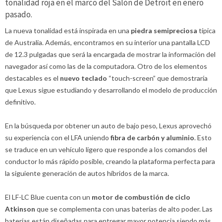
tonalidad roja en el marco del Salón de Detroit en enero
pasado.
La nueva tonalidad está inspirada en una
piedra semipreciosa
típica
de Australia. Además, encontramos en su interior una pantalla LCD
de 12.3 pulgadas que será la encargada de mostrar la información del
navegador así como las de la computadora. Otro de los elementos
destacables es el
nuevo teclado
“touch-screen” que demostraría
que Lexus sigue estudiando y desarrollando el modelo de producción
definitivo.
En la búsqueda por obtener un auto de bajo peso, Lexus aprovechó
su experiencia con el LFA uniendo
fibra de carbón y aluminio
. Esto
se traduce en un vehículo ligero que responde a los comandos del
conductor lo más rápido posible, creando la plataforma perfecta para
la siguiente generación de autos híbridos de la marca.
El LF-LC Blue cuenta con un
motor de combustión de ciclo
Atkinson
que se complementa con unas baterías de alto poder. Las
baterías están diseñadas para entregar mayor potencia siendo más