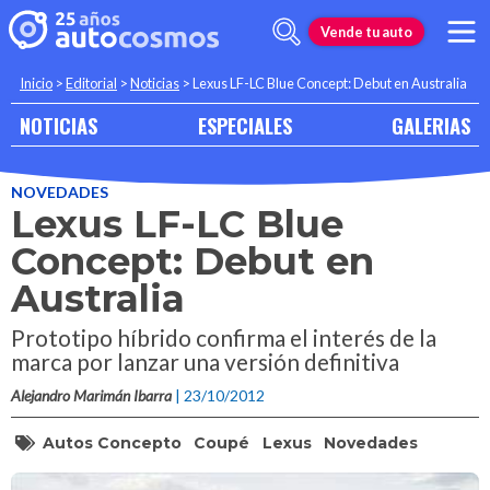
Vende tu auto
Inicio
>
Editorial
>
Noticias
>
Lexus LF-LC Blue Concept: Debut en Australia
NOTICIAS
ESPECIALES
GALERIAS
NOVEDADES
Lexus LF-LC Blue
Concept: Debut en
Australia
Prototipo híbrido confirma el interés de la
marca por lanzar una versión definitiva
Alejandro Marimán Ibarra
| 23/10/2012
Autos Concepto
Coupé
Lexus
Novedades