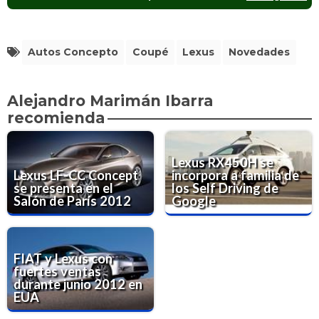
Autos Concepto
Coupé
Lexus
Novedades
Alejandro Marimán Ibarra
recomienda
Lexus RX450H se
Lexus LF-CC Concept
incorpora a familia de
se presenta en el
los Self Driving de
Salón de París 2012
Google
FIAT y Lexus con
fuertes ventas
durante junio 2012 en
EUA