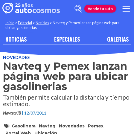
Vende tu auto
Inicio
>
Editorial
>
Noticias
>
Navteq y Pemex lanzan página web para
ubicar gasolinerias
NOTICIAS
ESPECIALES
GALERIAS
NOVEDADES
Navteq y Pemex lanzan
página web para ubicar
gasolinerias
También permite calcular la distancia y tiempo
estimado.
Navteq/JB
| 12/07/2011
Gasolinera
Navteq
Novedades
Pemex
Portal Web
Ubicación