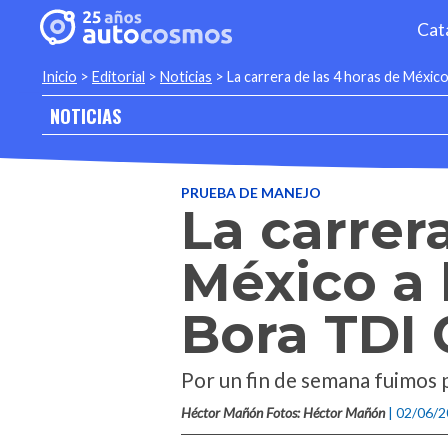
Cat
Inicio
>
Editorial
>
Noticias
>
La carrera de las 4 horas de Méxi
NOTICIAS
PRUEBA DE MANEJO
La carrer
México a
Bora TDI
Por un fin de semana fuimos
Héctor Mañón Fotos: Héctor Mañón
| 02/06/