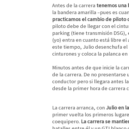
Antes de la carrera
tenemos una br
la bandera amarilla –pues es cua
practicamos el cambio de piloto
piloto debe de llegar con el cint
parking (tiene transmisión DSG), 
(yo) entra en cuanto está libre e
este tiempo, Julio desenchufa el 
cinturones y coloca la palanca en 
Minutos antes de que inicie la ca
de la carrera. De no presentarse 
conductor pero si llegara antes l
desde la primer hora de carrera c
La carrera arranca, con
Julio en l
primer vuelta los primeros lugar
coequipero.
La carrera se mantie
batalles entre él y un GTI blanco 