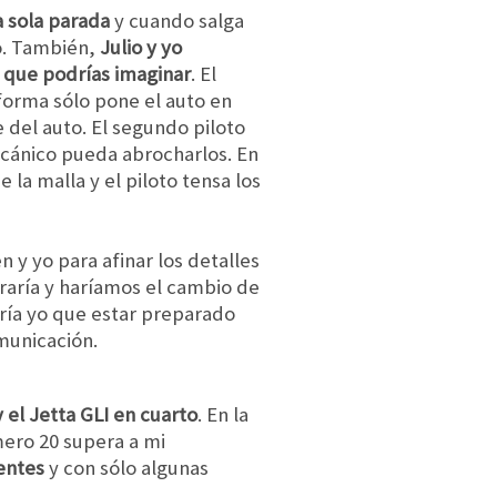
a sola parada
y cuando salga
po. También,
Julio y yo
 que podrías imaginar
. El
 forma sólo pone el auto en
e del auto. El segundo piloto
mecánico pueda abrocharlos. En
la malla y el piloto tensa los
 y yo para afinar los detalles
traría y haríamos el cambio de
dría yo que estar preparado
municación.
 el Jetta GLI en cuarto
. En la
mero 20 supera a mi
entes
y con sólo algunas