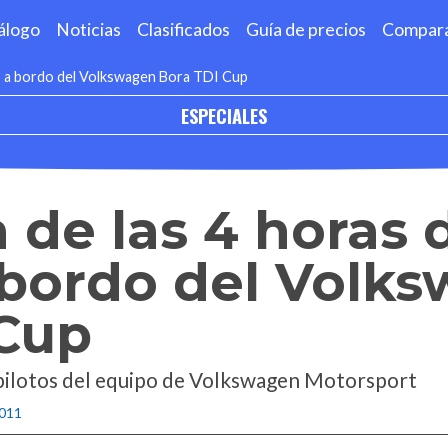
álogo
Noticias
Clasificados
Guía de precios
Compar
co a bordo del Volkswagen Bora TDI Cup
ESPECIALES
a de las 4 horas 
 bordo del Volk
 Cup
 pilotos del equipo de Volkswagen Motorsport
2011