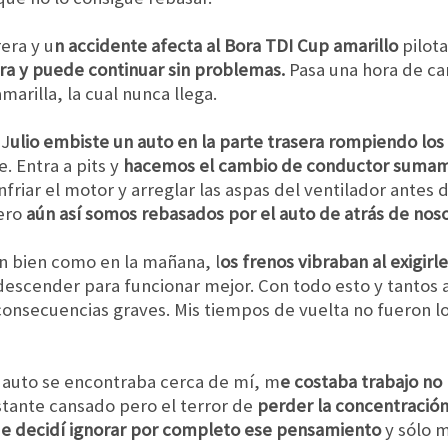
era y u
n accidente afecta al Bora TDI Cup amarillo
pilot
era y puede continuar sin problemas.
Pasa una hora de ca
marilla, la cual nunca llega.
 J
ulio embiste un auto en la parte trasera rompiendo los
. Entra a pits y
hacemos el cambio de conductor sumam
riar el motor y arreglar las aspas del ventilador antes d
ero
aún así somos rebasados por el auto de atrás de nos
tan bien como en la mañana, l
os frenos vibraban al exigirl
 descender para funcionar mejor. Con todo esto y tantos 
consecuencias graves. Mis tiempos de vuelta no fueron l
n auto se encontraba cerca de mí, m
e costaba trabajo no
stante cansado pero el terror de
perder la concentración
ue decidí ignorar por completo ese pensamiento
y sólo 