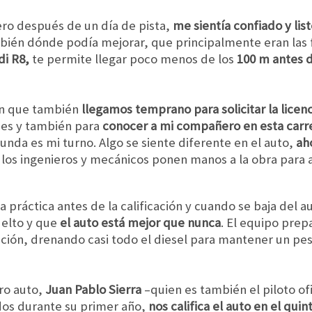
ro después de un día de pista,
me sientía confiado y lis
mbién dónde podía mejorar, que principalmente eran las 
di R8,
te permite llegar poco menos de los
100 m antes d
 en que también
llegamos temprano para solicitar la licenc
nes y también para
conocer a mi compañero en esta carrer
gunda es mi turno. Algo se siente diferente en el auto,
ah
 los ingenieros y mecánicos ponen manos a la obra para
ma práctica antes de la calificación y cuando se baja del
uelto y que
el auto está mejor que nunca
. El equipo prep
cación, drenando casi todo el diesel para mantener un pes
tro auto,
Juan Pablo Sierra
–quien es también el piloto ofi
idos durante su primer año,
nos califica el auto en el quint