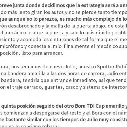
eve junta donde decidimos que la estrategia será a un
ndo más lento giran los autos y no se pierde tanto tiem
 que aunque no lo parezca, es mucho más complejo de lo
urón desabrochado y la malla de la puerta abajo, de esta
el mecánico le abre la puerta y sale lo más rápido posibl
l asiento y acomoda los cinturones de tal forma que el 
micrófono y conecta el mío. Finalmente el mecánico sube 
posición, listo para arrancar.
rrera, nos reunimos de nuevo Julio, nuestro Spotter Rubén
una bandera amarilla a las dos horas de carrera, Julio en
a bandera, tendría que entrar de inmediato, así que ten
on el traje cerrado, guantes, casco y sistema de interco
a quinta posición seguido del otro Bora TDI Cup amarillo y
es comienzan a despegarse del resto y el Bora con el nú
ne bastante similar con los tiempos de Julio muy consist
que no lo consigue rebasar.