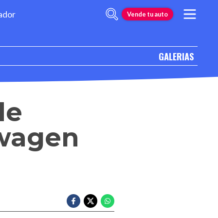
ador
Vende tu auto
GALERIAS
de
swagen