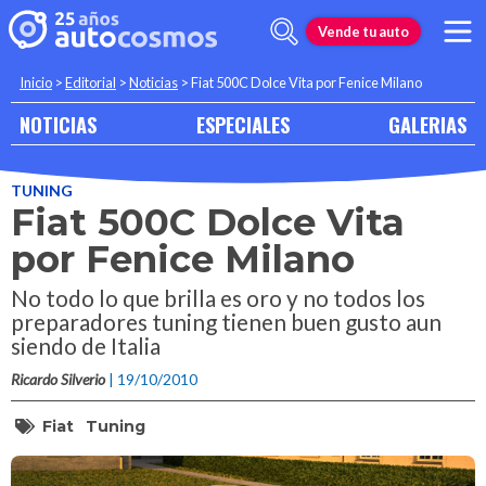
Vende tu auto
Inicio
>
Editorial
>
Noticias
>
Fiat 500C Dolce Vita por Fenice Milano
NOTICIAS
ESPECIALES
GALERIAS
TUNING
Fiat 500C Dolce Vita
por Fenice Milano
No todo lo que brilla es oro y no todos los
preparadores tuning tienen buen gusto aun
siendo de Italia
Ricardo Silverio
| 19/10/2010
Fiat
Tuning