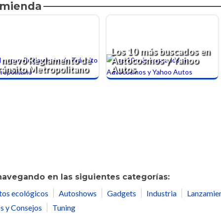
omienda
Los 10 más buscados en
l nuevo Reglamento de
Autocosmos y Yahoo
ránsito Metropolitano
Autos
navegando en las siguientes categorías:
tos ecológicos
Autoshows
Gadgets
Industria
Lanzamie
s y Consejos
Tuning