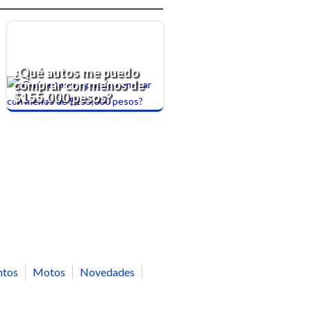
¿Qué autos me puedo
comprar con menos de
$155,000 pesos?
ntos
Motos
Novedades