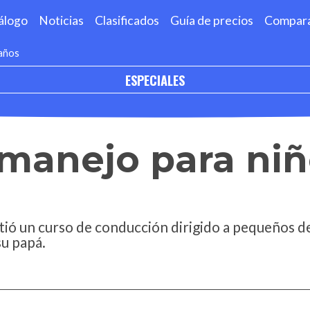
álogo
Noticias
Clasificados
Guía de precios
Compar
 años
ESPECIALES
manejo para niñ
ió un curso de conducción dirigido a pequeños d
su papá.