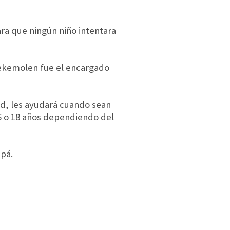
ra que ningún niño intentara
eekemolen fue el encargado
d, les ayudará cuando sean
16 o 18 años dependiendo del
apá.