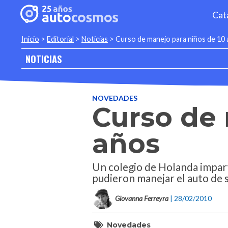
Cat
Inicio
>
Editorial
>
Noticias
>
Curso de manejo para niños de 10
NOTICIAS
NOVEDADES
Curso de 
años
Un colegio de Holanda impart
pudieron manejar el auto de 
Giovanna Ferreyra
| 28/02/2010
Novedades