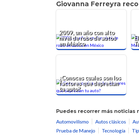
Giovanna Ferreyra rec
2009, un año con alto
nivel de robo de autos
E
en México
T
¿Conoces cuales son los
factores que deprecian
tu auto?
Puedes recorrer más noticias 
Automovilismo
Autos clásicos
Au
Prueba de Manejo
Tecnología
Tip