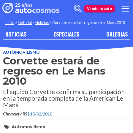
Vende tu auto
Inicio
>
Editorial
>
Noticias
>
Corvette estará de regreso en Le Mans 2010
NOTICIAS
ESPECIALES
GALERIAS
AUTOMOVILISMO
Corvette estará de
regreso en Le Mans
2010
El equipo Corvette confirma su participación
en la temporada completa de la American Le
Mans
Chevrolet / RS
| 15/02/2010
Automovilismo