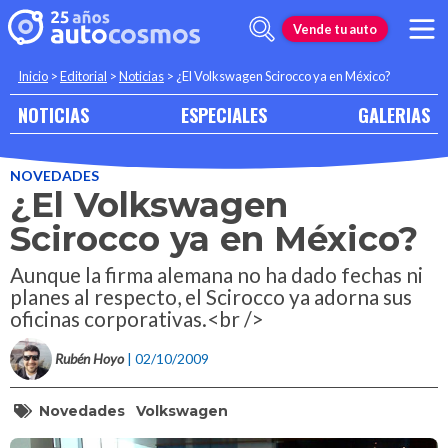
Vende tu auto
Inicio
>
Editorial
>
Noticias
>
¿El Volkswagen Scirocco ya en México?
NOTICIAS
ESPECIALES
GALERIAS
NOVEDADES
¿El Volkswagen
Scirocco ya en México?
Aunque la firma alemana no ha dado fechas ni
planes al respecto, el Scirocco ya adorna sus
oficinas corporativas.<br />
Rubén Hoyo
| 02/10/2009
Novedades
Volkswagen