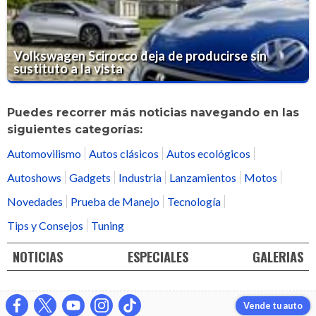
Volkswagen Scirocco deja de producirse sin
sustituto a la vista
Puedes recorrer más noticias navegando en las
siguientes categorías:
Automovilismo
Autos clásicos
Autos ecológicos
Autoshows
Gadgets
Industria
Lanzamientos
Motos
Novedades
Prueba de Manejo
Tecnología
Tips y Consejos
Tuning
NOTICIAS
ESPECIALES
GALERIAS
Vende tu auto