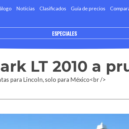
álogo
Noticias
Clasificados
Guía de precios
Compar
ESPECIALES
ark LT 2010 a p
tas para Lincoln, solo para México<br />