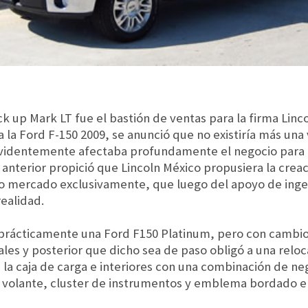
ick up Mark LT fue el bastión de ventas para la firma Lin
 la Ford F-150 2009, se anunció que no existiría más una 
evidentemente afectaba profundamente el negocio para L
o anterior propició que Lincoln México propusiera la cre
ro mercado exclusivamente, que luego del apoyo de ing
realidad.
 prácticamente una Ford F150 Platinum, pero con cambio
ales y posterior que dicho sea de paso obligó a una reloc
e la caja de carga e interiores con una combinación de n
l volante, cluster de instrumentos y emblema bordado en