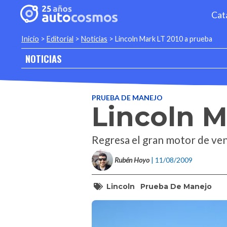
Cat
Inicio
>
Editorial
>
Noticias
>
Lincoln Mark LT 2010 a prueba
NOTICIAS
PRUEBA DE MANEJO
Lincoln M
Regresa el gran motor de ven
Rubén Hoyo
| 11/08/2009
Lincoln
Prueba De Manejo