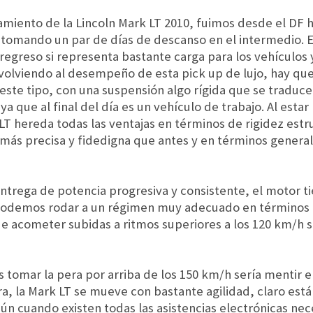
miento de la Lincoln Mark LT 2010, fuimos desde el DF h
, tomando un par de días de descanso en el intermedio. E
greso si representa bastante carga para los vehículos 
olviendo al desempeño de esta pick up de lujo, hay que
 este tipo, con una suspensión algo rígida que se tradu
 que al final del día es un vehículo de trabajo. Al estar
LT hereda todas las ventajas en términos de rigidez estru
 más precisa y fidedigna que antes y en términos genera
entrega de potencia progresiva y consistente, el motor t
 podemos rodar a un régimen muy adecuado en términos 
 acometer subidas a ritmos superiores a los 120 km/h sin
 tomar la pera por arriba de los 150 km/h sería mentir e
ra, la Mark LT se mueve con bastante agilidad, claro est
aún cuando existen todas las asistencias electrónicas nec