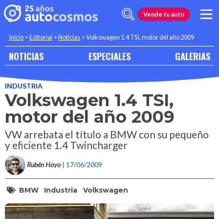
Vende tu auto
Inicio
>
Editorial
>
Noticias
>
Volkswagen 1.4 TSI, motor del año 2009
NOTICIAS
ESPECIALES
GALERIAS
INDUSTRIA
Volkswagen 1.4 TSI,
motor del año 2009
VW arrebata el título a BMW con su pequeño
y eficiente 1.4 Twincharger
Rubén Hoyo
| 17/06/2009
BMW
Industria
Volkswagen