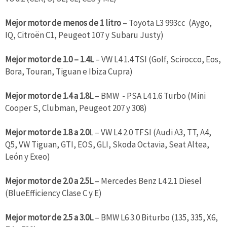
Mejor motor de menos de 1 litro
– Toyota L3 993cc (Aygo,
IQ, Citroën C1, Peugeot 107 y Subaru Justy)
Mejor motor de 1.0 – 1.4L
– VW L4 1.4 TSI (Golf, Scirocco, Eos,
Bora, Touran, Tiguan e Ibiza Cupra)
Mejor motor de 1.4 a 1.8L
– BMW - PSA L4 1.6 Turbo (Mini
Cooper S, Clubman, Peugeot 207 y 308)
Mejor motor de 1.8 a 2.0
L – VW L4 2.0 TFSI (Audi A3, TT, A4,
Q5, VW Tiguan, GTI, EOS, GLI, Skoda Octavia, Seat Altea,
León y Exeo)
Mejor motor de 2.0 a 2.5L
– Mercedes Benz L4 2.1 Diesel
(BlueEfficiency Clase C y E)
Mejor motor de 2.5 a 3.0L
– BMW L6 3.0 Biturbo (135, 335, X6,