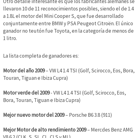
Otro detalle interesante es que los fabricantes alemanes se
llevaron 10 de 11 reconocimientos posibles, siendo el de 1.4
a 1.8L el motor del Mini Cooper S, que fue desarrollado
conjuntamente entre BMW y PSA Peugeot Citroën. El único
ganador no teutón fue Toyota, en la categoría de menos de
1 litro.
La lista completa de ganadores es:
Motor del año 2009
– VW L4 1.4 TSI (Golf, Scirocco, Eos, Bora,
Touran, Tiguan e Ibiza Cupra)
Motor verde del 2009
- VW L4 1.4 TSI (Golf, Scirocco, Eos,
Bora, Touran, Tiguan e Ibiza Cupra)
Mejor nuevo motor del 2009
– Porsche B6 3.8 (911)
Mejor Motor de alto rendimiento 2009
– Mercdes Benz AMG
V8 6.2 (CLK, S, SL, CL, CLS y ML)