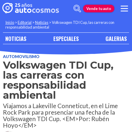
Vende tu auto
Inicio
>
Editorial
>
Noticias
>
Volkswagen TDI Cup, las carreras con
responsabilidad ambiental
NOTICIAS
ESPECIALES
GALERIAS
AUTOMOVILISMO
Volkswagen TDI Cup,
las carreras con
responsabilidad
ambiental
Viajamos a Lakeville Conneticut, en el Lime
Rock Park para presenciar una fecha de la
Volkswagen TDI Cup. <EM>Por: Rubén
Hoyo</EM>